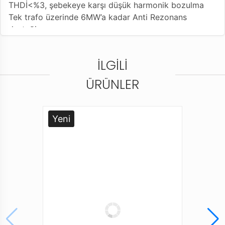
THDİ<%3, şebekeye karşı düşük harmonik bozulma
Tek trafo üzerinde 6MW’a kadar Anti Rezonans
desteği
Akıllı yedek fan soğutma
İLGILI
ÜRÜNLER
Yeni