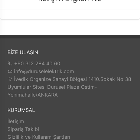
BİZE ULAŞIN
+90 312 284 40 60
info@duruselelektrik.com
İvedik Organize Sanayi Bölgesi 1410.Sokak No 38
Uyumlular Sitesi Durusel Plaza Ostim-
Yenimahalle/ANKARA
KURUMSAL
İletişim
Sipariş Takibi
Gizlilik ve Kullanım Şartları